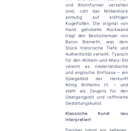
und Ahornfurnier versehen
NGLISH BAROQUE CHEST
sind, ruht das Möbelstück
anmutig auf kräftigen
Kugelfüßen. Die original von
Hand gehobelte Rückwand
trägt den Besitzstempel von
Baron Bienerth, was dem
Stück historische Tiefe und
Authentizität verleiht. Typisch
für den William-und-Mary-Stil
vereint es niederländische
und englische Einflüsse – ein
Spiegelbild der Herkunft
König Wilhelms III. – und
steht als Zeugnis für den
Übergangsstil und raffinierte
Gestaltungskunst.
Klassische Kunst neu
interpretiert
Darüber hängt ein seltenes,