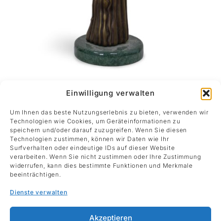
King
Einwilligung verwalten
Roland Berger
Bronze auf Steinsockel
Um Ihnen das beste Nutzungserlebnis zu bieten, verwenden wir
Technologien wie Cookies, um Geräteinformationen zu
58 x 14 cm
speichern und/oder darauf zuzugreifen. Wenn Sie diesen
Anfragen
Technologien zustimmen, können wir Daten wie Ihr
Surfverhalten oder eindeutige IDs auf dieser Website
verarbeiten. Wenn Sie nicht zustimmen oder Ihre Zustimmung
widerrufen, kann dies bestimmte Funktionen und Merkmale
beeinträchtigen.
Dienste verwalten
©2024 Imhof Fine Arts
Akzeptieren