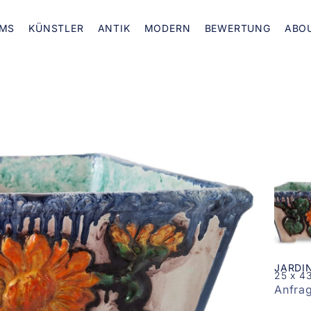
MS
KÜNSTLER
ANTIK
MODERN
BEWERTUNG
ABO
JARDI
25 x 4
Anfra