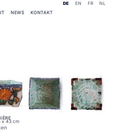
DE
EN
FR
NL
UT
NEWS
KONTAKT
NIÈRE
3 x 43 cm
gen