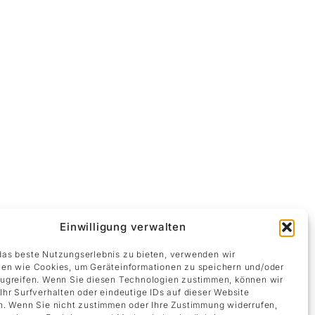
Einwilligung verwalten
in geschliffenen Steinsockel erhebt sich eine
 und organisch gewachsen. Die hochglänzende
as beste Nutzungserlebnis zu bieten, verwenden wir
.
en wie Cookies, um Geräteinformationen zu speichern und/oder
ugreifen. Wenn Sie diesen Technologien zustimmen, können wir
elzen – ein visueller Eindruck, der der Skulptur
Ihr Surfverhalten oder eindeutige IDs auf dieser Website
n. Wenn Sie nicht zustimmen oder Ihre Zustimmung widerrufen,
Kontur und lässt eine subtile Dynamik entstehen,