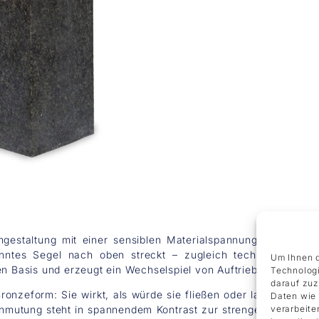
gestaltung mit einer sensiblen Materialspannung. Aus dem fe
anntes Segel nach oben streckt – zugleich technisch klar
Um Ihnen d
en Basis und erzeugt ein Wechselspiel von Auftrieb und Erdung
Technologi
darauf zuz
Bronzeform: Sie wirkt, als würde sie fließen oder langsam schm
Daten wie 
verarbeite
 Anmutung steht in spannendem Kontrast zur strengen äußeren 