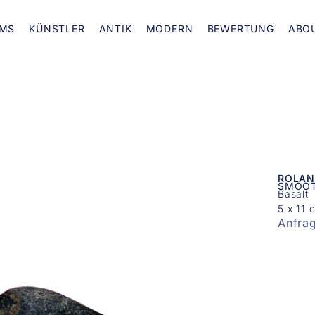
MS
KÜNSTLER
ANTIK
MODERN
BEWERTUNG
ABO
ROLAN
SMOO
Basalt
5 x 11 
Anfra