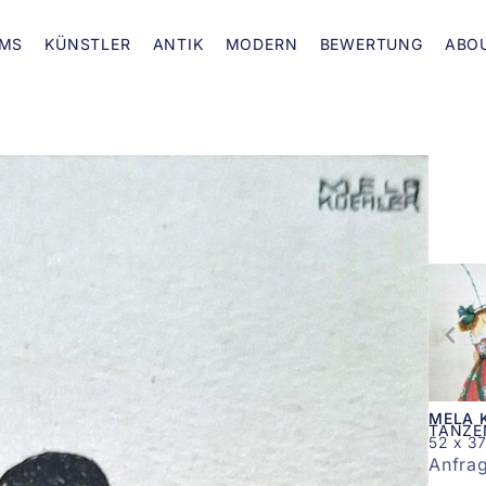
MS
KÜNSTLER
ANTIK
MODERN
BEWERTUNG
ABO
MELA 
TANZE
52 x 3
Anfra