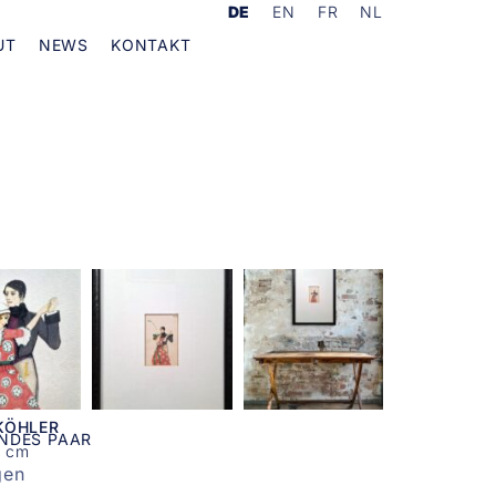
DE
EN
FR
NL
UT
NEWS
KONTAKT
KÖHLER
NDES PAAR
7 cm
gen