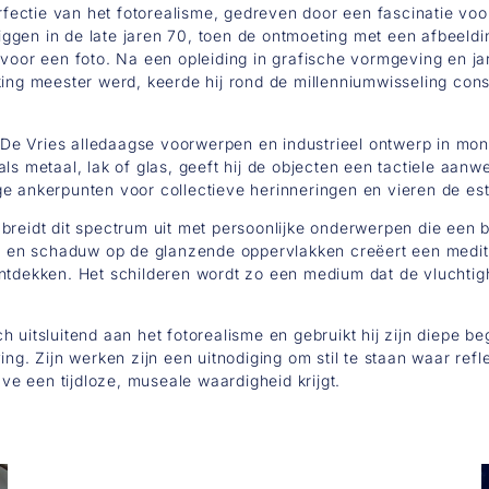
erfectie van het fotorealisme, gedreven door een fascinatie vo
s liggen in de late jaren 70, toen de ontmoeting met een afbee
 voor een foto. Na een opleiding in grafische vormgeving en j
king meester werd, keerde hij rond de millenniumwisseling con
De Vries alledaagse voorwerpen en industrieel ontwerp in mo
ls metaal, lak of glas, geeft hij de objecten een tactiele aanw
ge ankerpunten voor collectieve herinneringen en vieren de es
breidt dit spectrum uit met persoonlijke onderwerpen die een 
ht en schaduw op de glanzende oppervlakken creëert een meditat
ntdekken. Het schilderen wordt zo een medium dat de vluchtigh
 uitsluitend aan het fotorealisme en gebruikt hij zijn diepe b
ing. Zijn werken zijn een uitnodiging om stil te staan waar re
e een tijdloze, museale waardigheid krijgt.