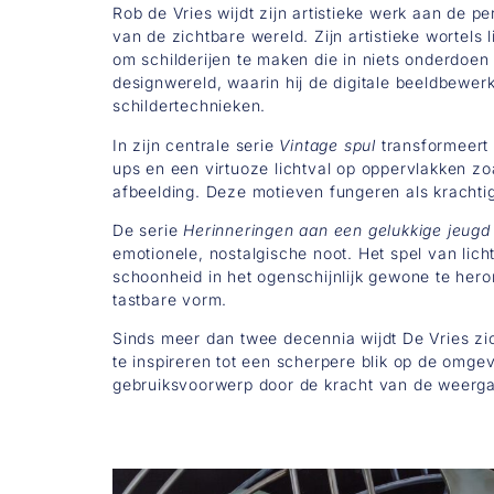
Rob de Vries wijdt zijn artistieke werk aan de p
van de zichtbare wereld. Zijn artistieke wortel
om schilderijen te maken die in niets onderdoen
designwereld, waarin hij de digitale beeldbewer
schildertechnieken.
In zijn centrale serie
Vintage spul
transformeert 
ups en een virtuoze lichtval op oppervlakken zoa
afbeelding. Deze motieven fungeren als krachti
De serie
Herinneringen aan een gelukkige jeugd
emotionele, nostalgische noot. Het spel van lic
schoonheid in het ogenschijnlijk gewone te hero
tastbare vorm.
Sinds meer dan twee decennia wijdt De Vries zich
te inspireren tot een scherpere blik op de omgev
gebruiksvoorwerp door de kracht van de weergav