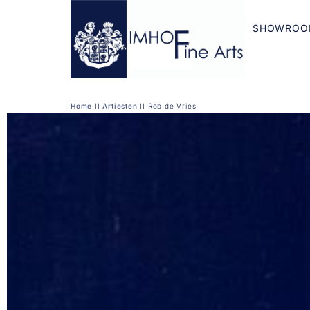
SHOWROO
Home
II
Artiesten
II
Rob de Vries