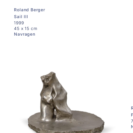
Roland Berger
Sail III
1999
45 x 15 cm
Navragen
F