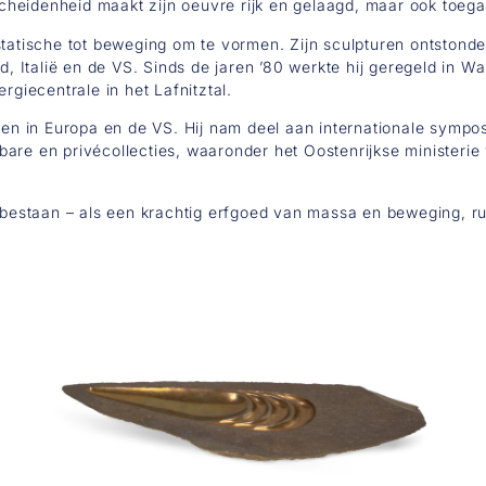
heidenheid maakt zijn oeuvre rijk en gelaagd, maar ook toegan
statische tot beweging om te vormen. Zijn sculpturen ontstond
nd, Italië en de VS. Sinds de jaren ’80 werkte hij geregeld in W
rgiecentrale in het Lafnitztal.
ngen in Europa en de VS. Hij nam deel aan internationale sympo
bare en privécollecties, waaronder het Oostenrijkse ministeri
t bestaan – als een krachtig erfgoed van massa en beweging, r