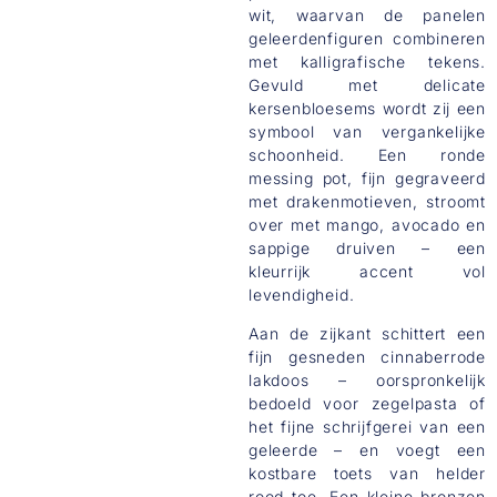
wit, waarvan de panelen
geleerdenfiguren combineren
met kalligrafische tekens.
Gevuld met delicate
kersenbloesems wordt zij een
symbool van vergankelijke
schoonheid. Een ronde
messing pot, fijn gegraveerd
met drakenmotieven, stroomt
over met mango, avocado en
sappige druiven – een
kleurrijk accent vol
levendigheid.
Aan de zijkant schittert een
fijn gesneden cinnaberrode
lakdoos – oorspronkelijk
bedoeld voor zegelpasta of
het fijne schrijfgerei van een
geleerde – en voegt een
kostbare toets van helder
rood toe. Een kleine bronzen