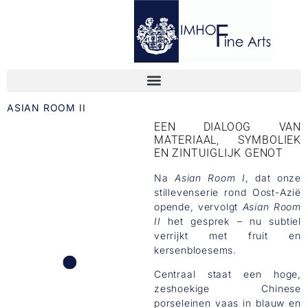
ASIAN ROOM II
EEN DIALOOG VAN
MATERIAAL, SYMBOLIEK
EN ZINTUIGLIJK GENOT
Na
Asian Room I
, dat onze
stillevenserie rond Oost-Azië
opende, vervolgt
Asian Room
II
het gesprek – nu subtiel
verrijkt met fruit en
kersenbloesems.
Centraal staat een hoge,
zeshoekige Chinese
porseleinen vaas in blauw en
CHINESE POT