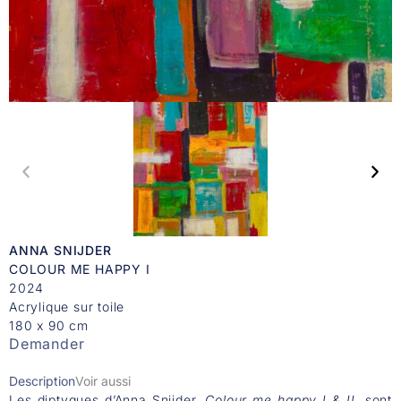
ANNA SNIJDER
COLOUR ME HAPPY I
2024
Acrylique sur toile
180 x 90 cm
Demander
Description
Voir aussi
Les diptyques d’Anna Snijder,
Colour me happy I & II
, sont