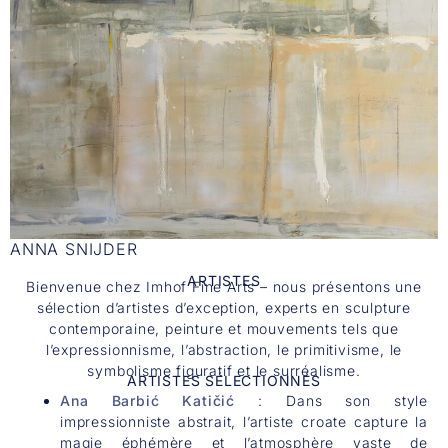
ANNA SNIJDER
ARTISTES
Bienvenue chez Imhof Fine Arts – nous présentons une
sélection d’artistes d’exception, experts en sculpture
contemporaine, peinture et mouvements tels que
l’expressionnisme, l’abstraction, le primitivisme, le
symbolisme figuratif et le surréalisme.
ARTISTES SÉLECTIONNÉS
Ana Barbić Katičić
: Dans son style
impressionniste abstrait, l’artiste croate capture la
magie éphémère et l’atmosphère vaste de