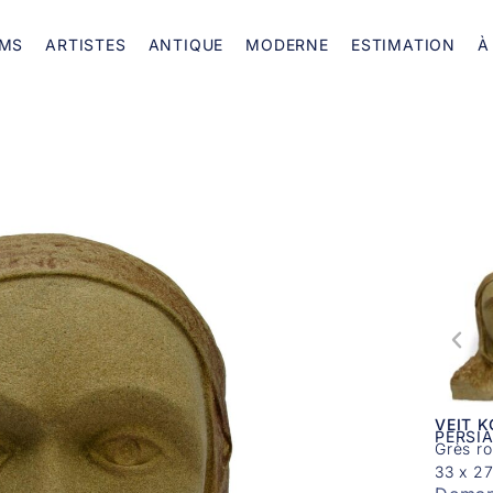
MS
ARTISTES
ANTIQUE
MODERNE
ESTIMATION
À
VEIT 
PERSI
Grès ro
33 x 2