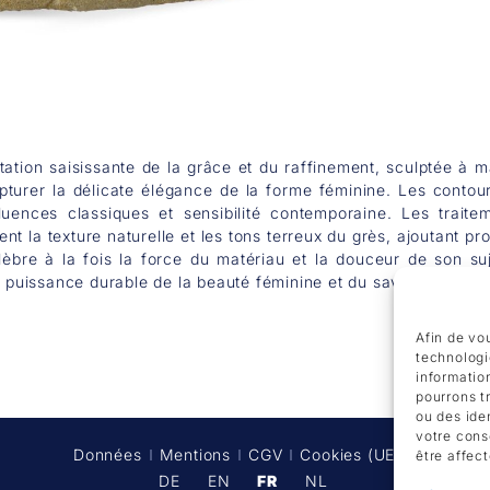
ation saisissante de la grâce et du raffinement, sculptée à 
apturer la délicate élégance de la forme féminine. Les contou
uences classiques et sensibilité contemporaine. Les traite
nt la texture naturelle et les tons terreux du grès, ajoutant pr
lèbre à la fois la force du matériau et la douceur de son su
issance durable de la beauté féminine et du savoir-faire inte
Afin de vou
technologi
informatio
pourrons t
ou des ide
votre cons
Données
Mentions
CGV
Cookies (UE)
être affec
DE
EN
FR
NL