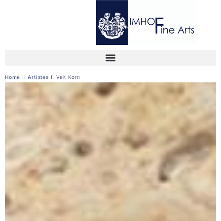
Home
II
Artistes
II
Veit Korn