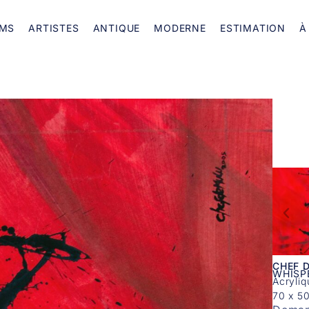
MS
ARTISTES
ANTIQUE
MODERNE
ESTIMATION
À
CHEF 
WHISP
Acryliq
70 x 5