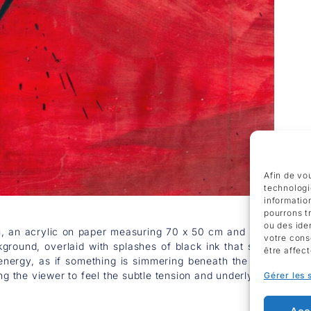
Afin de vou
technologi
informatio
pourrons t
ou des ide
 an acrylic on paper measuring 70 x 50 cm and signed on the b
votre cons
ckground, overlaid with splashes of black ink that seem to da
être affec
nergy, as if something is simmering beneath the surface. Che
ng the viewer to feel the subtle tension and underlying power wi
Gérer les 