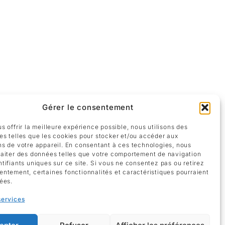
Gérer le consentement
s offrir la meilleure expérience possible, nous utilisons des
es telles que les cookies pour stocker et/ou accéder aux
ns de votre appareil. En consentant à ces technologies, nous
raiter des données telles que votre comportement de navigation
ntifiants uniques sur ce site. Si vous ne consentez pas ou retirez
ottom right, captivates with its simplicity and
entement, certaines fonctionnalités et caractéristiques pourraient
nce across the surface. The minimalistic strokes
tées.
f de Mulu’s abstract expressionist approach is
thin this striking composition.
services